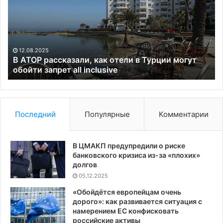
как
«с
отели
па
в
Да
Турции
дл
могут
пр
12.08.2025
обойти
Ро
В АТОР рассказали, как отели в Турции могут
запрет
обойти запрет all inclusive
all
inclusive
Последний
Популярные
Комментарии
В ЦМАКП предупредили о риске
банковского кризиса из-за «плохих»
долгов
05.12.2025
«Обойдётся европейцам очень
дорого»: как развивается ситуация с
намерением ЕС конфисковать
российские активы