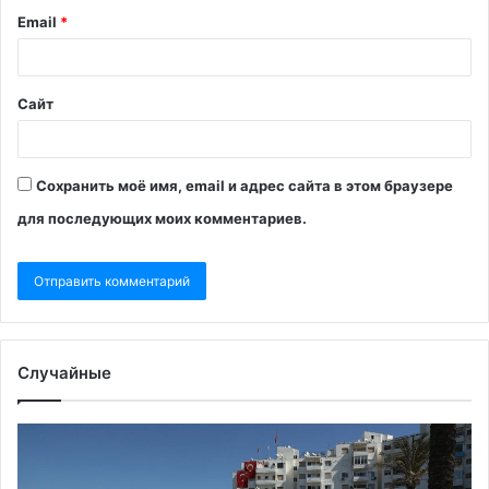
Email
*
Сайт
Сохранить моё имя, email и адрес сайта в этом браузере
для последующих моих комментариев.
Случайные
В
Bl
АТОР
ра
рассказали,
о