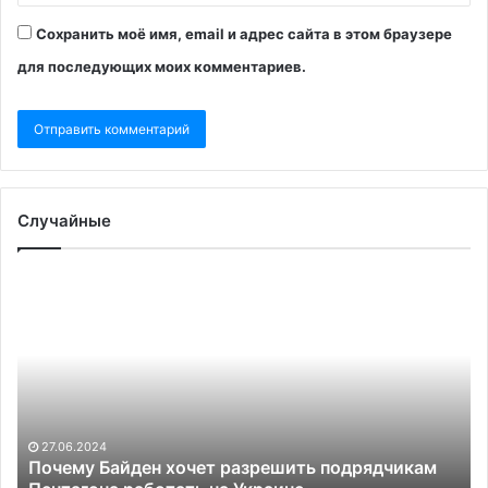
Сохранить моё имя, email и адрес сайта в этом браузере
для последующих моих комментариев.
Случайные
Почему
Пр
Байден
об
хочет
Бе
разрешить
по
подрядчикам
по
Пентагона
12
работать
до
на
и
27.06.2024
Украине
сп
т
Почему Байден хочет разрешить подрядчикам