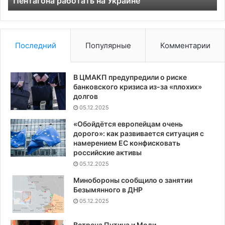
Пентагона работать на Украине
Последний
Популярные
Комментарии
В ЦМАКП предупредили о риске
банковского кризиса из-за «плохих»
долгов
05.12.2025
«Обойдётся европейцам очень
дорого»: как развивается ситуация с
намерением ЕС конфисковать
российские активы
05.12.2025
Минобороны сообщило о занятии
Безымянного в ДНР
05.12.2025
Встреча Путина и Моди