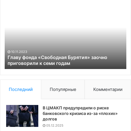
Главу
Reu
фонда
узн
«Свободная
о
Бурятия»
пла
заочно
ЕС
приговорили
оце
к
по
семи
ком
10.11.2023
годам
уда
Главу фонда «Свободная Бурятия» заочно
R
приговорили к семи годам
зап
у
на
СП
из
Рос
Последний
Популярные
Комментарии
В ЦМАКП предупредили о риске
банковского кризиса из-за «плохих»
долгов
05.12.2025