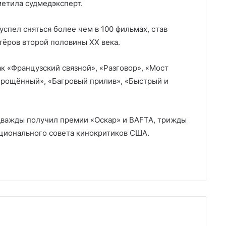
метила судмедэксперт.
спел сняться более чем в 100 фильмах, став
тёров второй половины XX века.
ак «Французский связной», «Разговор», «Мост
прощённый», «Багровый прилив», «Быстрый и
дважды получил премии «Оскар» и BAFTA, трижды
ционального совета кинокритиков США.