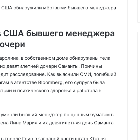
нений
лично
 в США обнаружили мёртвыми бывшего менеджера
 в США бывшего менеджера
дочери
аролина, в собственном доме обнаружены тела
 их девятилетней дочери Саманты. Причины
одит расследование. Как выяснили СМИ, погибший
ам в агентстве Bloomberg, его супруга была
трии и психического здоровья и работала в
 умерли бывший менеджер по ценным бумагам в
ена Лина Мария и их девятилетняя дочь Саманта.
в городе Грир в западной части штата Южная