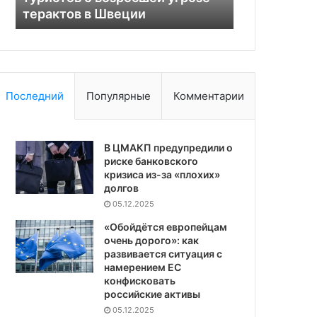
терактов в Швеции
задворкой»
Последний
Популярные
Комментарии
В ЦМАКП предупредили о
риске банковского
кризиса из-за «плохих»
долгов
05.12.2025
«Обойдётся европейцам
очень дорого»: как
развивается ситуация с
намерением ЕС
конфисковать
российские активы
05.12.2025