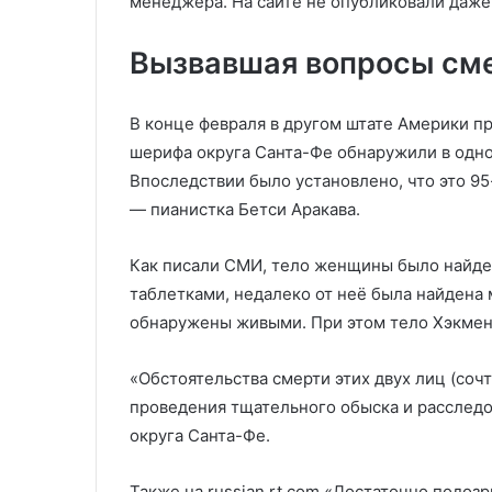
менеджера. На сайте не опубликовали даже
Вызвавшая вопросы сме
В конце февраля в другом штате Америки п
шерифа округа Санта-Фе обнаружили в одно
Впоследствии было установлено, что это 9
— пианистка Бетси Аракава.
Как писали СМИ, тело женщины было найден
таблетками, недалеко от неё была найдена м
обнаружены живыми. При этом тело Хэкмен
«Обстоятельства смерти этих двух лиц (со
проведения тщательного обыска и расследо
округа Санта-Фе.
Также на russian.rt.com
«Достаточно подозр