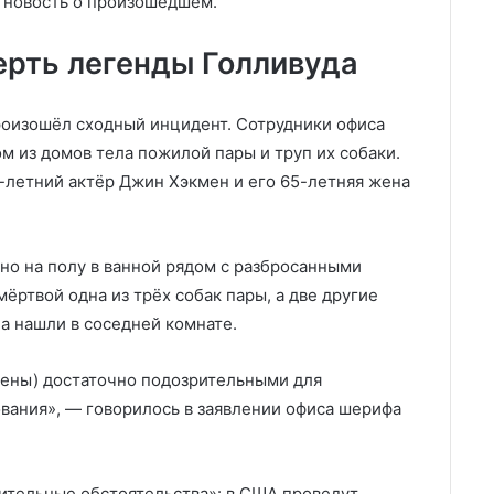
 новость о произошедшем.
рть легенды Голливуда
роизошёл сходный инцидент. Сотрудники офиса
м из домов тела пожилой пары и труп их собаки.
5-летний актёр Джин Хэкмен и его 65-летняя жена
о на полу в ванной рядом с разбросанными
ёртвой одна из трёх собак пары, а две другие
а нашли в соседней комнате.
чтены) достаточно подозрительными для
вания», — говорилось в заявлении офиса шерифа
ительные обстоятельства»: в США проведут