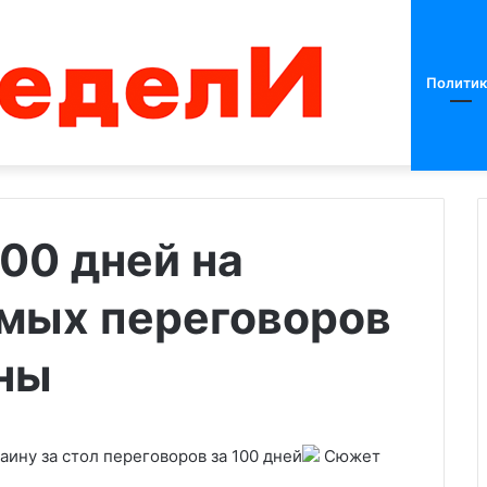
Политик
00 дней на
ямых переговоров
Как
Запад
активизировал
ины
военную
поддержку
Украины
ину за стол переговоров за 100 дней
Сюжет
 изменили пути
13.03.2024
а военных
Как Запад активизировал