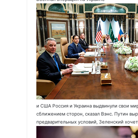
возраста в России
действий на У
на
Украине
и США
Россия и Украина выдвинули свои м
сближением сторон, сказал Вэнс. Путин выр
предварительных условий, Зеленский хочет