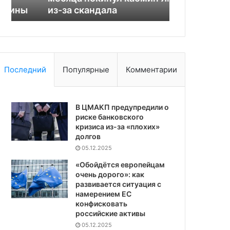
из-за скандала
февраля
за
скандала
Последний
Популярные
Комментарии
В ЦМАКП предупредили о
риске банковского
кризиса из-за «плохих»
долгов
05.12.2025
«Обойдётся европейцам
очень дорого»: как
развивается ситуация с
намерением ЕС
конфисковать
российские активы
05.12.2025