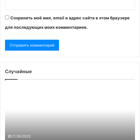
Сохранить моё имя, email и адрес сайта в этом браузере
для последующих моих комментариев.
Случайные
В
N
Ереване
оп
полиция
тр
задержала
«с
участников
ст
протестов
в
из-
ра
за
Тр
21.09.2023