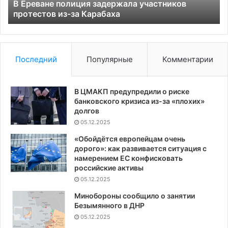
Карабаха
ст
В Ереване полиция задержала участников
протестов из-за Карабаха
Последний
Популярные
Комментарии
В ЦМАКП предупредили о риске
банковского кризиса из-за «плохих»
долгов
05.12.2025
«Обойдётся европейцам очень
дорого»: как развивается ситуация с
намерением ЕС конфисковать
российские активы
05.12.2025
Минобороны сообщило о занятии
Безымянного в ДНР
05.12.2025