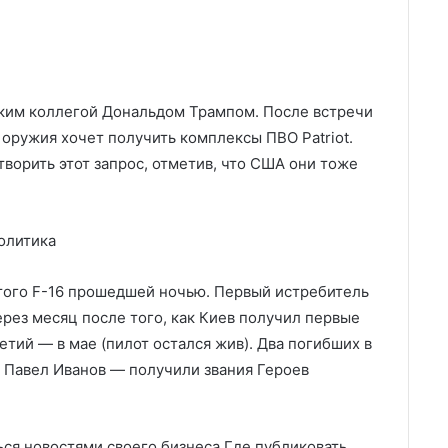
ским коллегой Дональдом Трампом. После встречи
 оружия хочет получить комплексы ПВО Patriot.
ворить этот запрос, отметив, что США они тоже
олитика
того F-16 прошедшей ночью. Первый истребитель
ерез месяц после того, как Киев получил первые
етий — в мае (пилот остался жив). Два погибших в
и Павел Иванов — получили звания Героев
ся новостями своего бизнеса Где публиковать