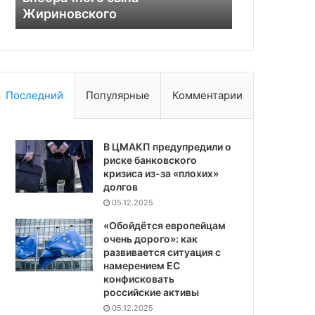
Жириновского
Украине
Последний
Популярные
Комментарии
В ЦМАКП предупредили о
риске банковского
кризиса из-за «плохих»
долгов
05.12.2025
«Обойдётся европейцам
очень дорого»: как
развивается ситуация с
намерением ЕС
конфисковать
российские активы
05.12.2025