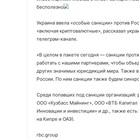
«ксенофобией»
с Москальково
январе
бесполезно
Украина ввела «особые санкции» против Ро
«включая криптовалютные», рассказал укра
телеграм-канале.
«В целом в пакете сегодня — санкции прот
работать с нашими партнерами, чтобы объе
других значимых юрисдикций мира. Также в
России. По ним санкции также будем синхро
Среди попавших под санкции организаций:
ООО «Кузбасс Майнинг», ООО «ВТБ Капитал
Инновации и инвестиции» и др., также ест
на Кипре и ОАЭ).
rbc.group