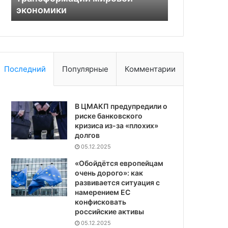
инвестициям в Европу
существов
Европу
Последний
Популярные
Комментарии
В ЦМАКП предупредили о
риске банковского
кризиса из-за «плохих»
долгов
05.12.2025
«Обойдётся европейцам
очень дорого»: как
развивается ситуация с
намерением ЕС
конфисковать
российские активы
05.12.2025