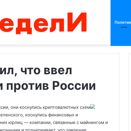
Политик
ил, что ввел
 против России
Силуанов
заявил
о
«болезненной»
трансформации
ссии, они коснулись криптовалютных схем
26.02.2024
мировой
Зеленского, коснулись финансовых и
Силуанов заявил о
экономики
них юрлиц — компании, связанные с майнингом и
мбудсмен
«болезненной»
зможной встрече
трансформации мировой
аконными и подчеркивает, что давление