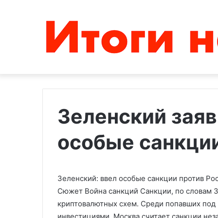
Зеленский заяв
особые санкции
Байден
Украинский
объяснил
омбудсмен
проблемы
сообщил
в
о
экономике
возможной
Зеленский: ввел особые санкции против Ро
Японии
встрече
Сюжет Война санкций
Санкции, по словам 
02.05.2024
03.01.2023
«ксенофобией»
с
криптовалютных схем. Среди попавших под 
Байден объяснил проблемы в
Украинский о
Москальковой
экономике Японии
сообщил о во
инвестициями. Москва считает санкции нез
в