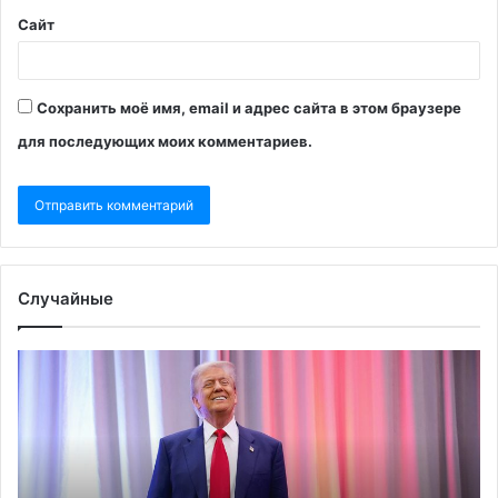
Сайт
Сохранить моё имя, email и адрес сайта в этом браузере
для последующих моих комментариев.
Случайные
Уиткофф
Ко
назвал,
по
кем
пе
Трамп
пл
мог бы
по
работать
за