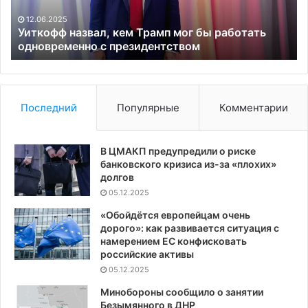
одновременно
об
с
12.06.2025
президентством
Уиткофф назвал, кем Трамп мог бы работать
одновременно с президентством
Последний
Популярные
Комментарии
В ЦМАКП предупредили о риске
банковского кризиса из-за «плохих»
долгов
05.12.2025
«Обойдётся европейцам очень
дорого»: как развивается ситуация с
намерением ЕС конфисковать
российские активы
05.12.2025
Минобороны сообщило о занятии
Безымянного в ДНР