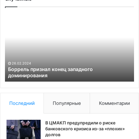
Боррель
Ка
признал
вв
конец
са
западного
пр
доминирования
Ян
ег
сы
му
26.02.2024
и
Боррель признал конец западного
доминирования
ми
К
Последний
Популярные
Комментарии
В ЦМАКП предупредили о риске
банковского кризиса из-за «плохих»
долгов