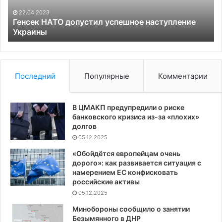
на
22.04.2023
но
Генсек НАТО допустил успешное наступление
Украины
уг
по
Тр
Последний
Популярные
Комментарии
В ЦМАКП предупредили о риске
банковского кризиса из-за «плохих»
долгов
05.12.2025
«Обойдётся европейцам очень
дорого»: как развивается ситуация с
намерением ЕС конфисковать
российские активы
05.12.2025
Минобороны сообщило о занятии
Безымянного в ДНР