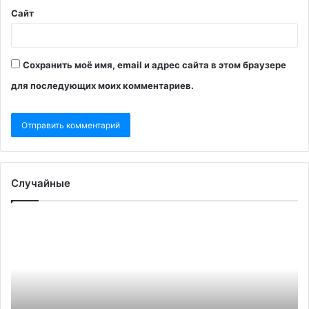
Сайт
Сохранить моё имя, email и адрес сайта в этом браузере
для последующих моих комментариев.
Случайные
Генсек
Ки
НАТО
по
допустил
«б
успешное
до
наступление
ко
Украины
в
от