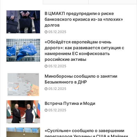
В ЦМАКП предупредили о риске
банковского кризиса из-за «плохих»
долгов
05.12.2025
«Обойдётся европейцам очень
дорого»: как развивается ситуация с
намерением ЕС конфисковать
российские активы
05.12.2025
Минобороны сообщило о занятии
Безымянного в ДНР
05.12.2025
Встреча Путина и Моди
05.12.2025
«Суспiльне» сообщило о завершении
переговоров Украины и США в Майами