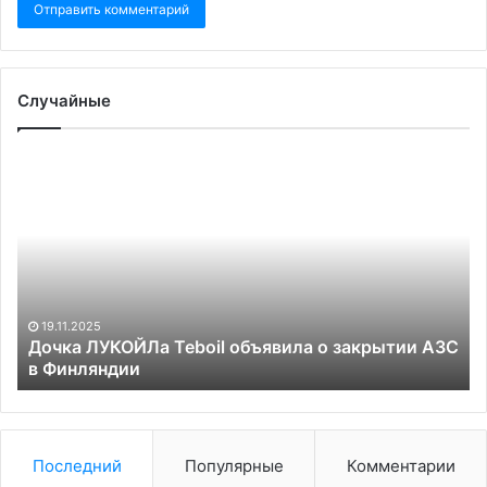
Случайные
Дочка
Гл
ЛУКОЙЛа
М
Teboil
Ки
объявила
пр
о
со
закрытии
«н
АЗС
м
в
са
19.11.2025
Финляндии
по
Дочка ЛУКОЙЛа Teboil объявила о закрытии АЗС
в Финляндии
Ук
Последний
Популярные
Комментарии