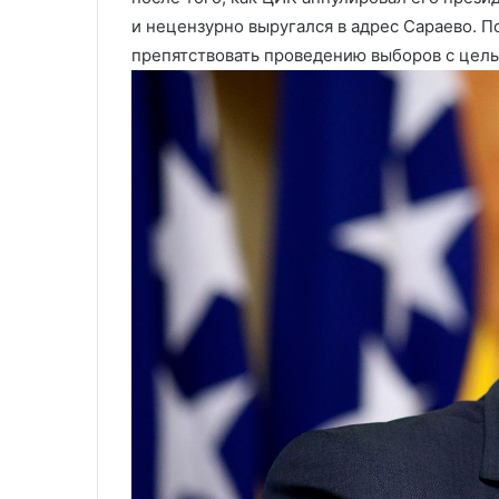
матери Кадырова
сейчас нет
нет
и нецензурно выругался в адрес Сараево. П
препятствовать проведению выборов с цел