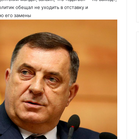
Украине активы России
России
олитик обещал не уходить в отставку и
ью его замены