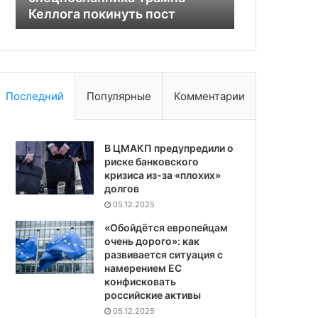
Келлога покинуть пост
операции
Детали
поисковой
операции
Последний
Популярные
Комментарии
В ЦМАКП предупредили о
риске банковского
кризиса из-за «плохих»
долгов
05.12.2025
«Обойдётся европейцам
очень дорого»: как
развивается ситуация с
намерением ЕС
конфисковать
российские активы
05.12.2025