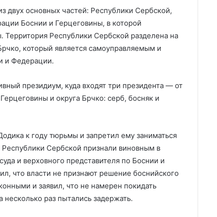
из двух основных частей: Республики Сербской,
ации Боснии и Герцеговины, в которой
. Территория Республики Сербской разделена на
 Брчко, который является самоуправляемым и
и и Федерации.
вный президиум, куда входят три президента — от
ерцеговины и округа Брчко: серб, босняк и
Додика к году тюрьмы и запретил ему заниматься
а Республики Сербской признали виновным в
уда и верховного представителя по Боснии и
ил, что власти не признают решение боснийского
конными и заявил, что не намерен покидать
 несколько раз пытались задержать.