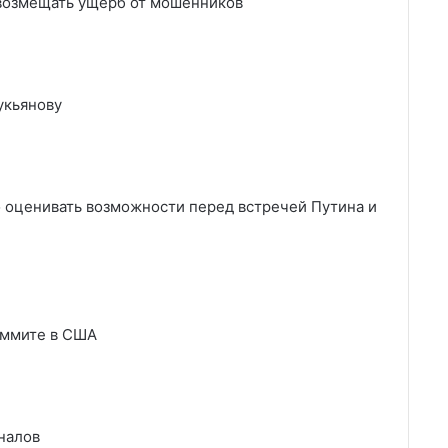
 возмещать ущерб от мошенников
укьянову
о оценивать возможности перед встречей Путина и
саммите в США
налов