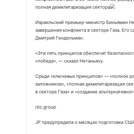
отпустили после допроса
работал на Из
на
полная демилитаризация сектора
Израиль
Израильский премьер-министр Биньямин Не
завершения конфликта в секторе Газа. Его 
Дмитрий Гендельман.
«Эти пять принципов обеспечат безопасност
«победа», — сказал Нетаньяху.
Среди «ключевых принципов» — «полное р
заложников», «полная демилитаризация сек
в секторе Газа» и «создание альтернативно
rbc.group
JP предупредила о месяцах подготовки СШ