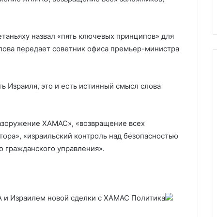
раиль
спецназа Франции на Украину
на
Украину
таньяху назвал «пять ключевых принципов» для
слова передает советник офиса премьер-министра
ь Израиля, это и есть истинный смысл слова
азоружение ХАМАС», «возвращение всех
тора», «израильский контроль над безопасностью
го гражданского управления».
А и Израилем новой сделки с ХАМАС
Политика