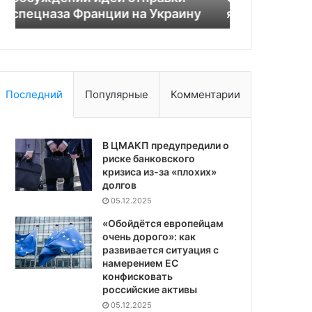
ядерной войны»
из-за Трам
за
Трампа
Последний
Популярные
Комментарии
В ЦМАКП предупредили о
риске банковского
кризиса из-за «плохих»
долгов
05.12.2025
«Обойдётся европейцам
очень дорого»: как
развивается ситуация с
намерением ЕС
конфисковать
российские активы
05.12.2025