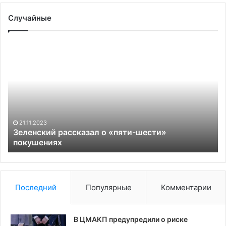
Случайные
Зеленский
О
рассказал
за
о
чт
«пяти-
пи
шести»
ос
покушениях
ру
пр
21.11.2023
Зеленский рассказал о «пяти-шести»
покушениях
Последний
Популярные
Комментарии
В ЦМАКП предупредили о риске