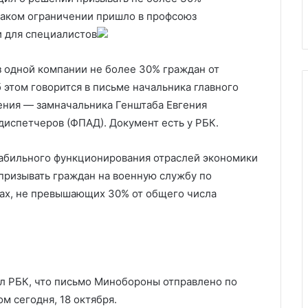
оры
Махачкале
Дербенте
таком ограничении пришло в профсоюз
и
и для специалистов
Махачкале
 одной компании не более 30% граждан от
 этом говорится в письме начальника главного
ния — замначальника Генштаба Евгения
испетчеров (ФПАД). Документ есть у РБК.
табильного функционирования отраслей экономики
ризывать граждан на военную службу по
мах, не превышающих 30% от общего числа
л РБК, что письмо Минобороны отправлено по
м сегодня, 18 октября.