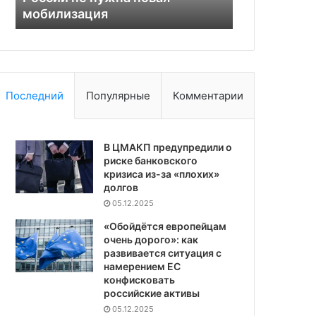
мобилизация
Черным мо
морем
Последний
Популярные
Комментарии
В ЦМАКП предупредили о
риске банковского
кризиса из-за «плохих»
долгов
05.12.2025
«Обойдётся европейцам
очень дорого»: как
развивается ситуация с
намерением ЕС
конфисковать
российские активы
05.12.2025