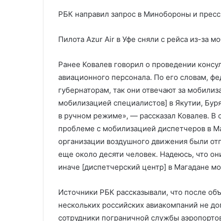
РБК направил запрос в Минобороны и пресс
Пилота Azur Air в Уфе сняли с рейса из-за 
Ранее Ковалев говорил о проведении консу
авиационного персонала. По его словам, ф
губернаторам, так они отвечают за мобилиза
мобилизацией специалистов] в Якутии, Буря
в ручном режиме», — рассказал Ковалев. В 
проблеме с мобилизацией диспетчеров в Ма
организации воздушного движения были от
еще около десяти человек. Надеюсь, что они
иначе [диспетчерский центр] в Магадане мо
Источники РБК рассказывали, что после об
нескольких российских авиакомпаний не д
сотрудники пограничной службы аэропортов