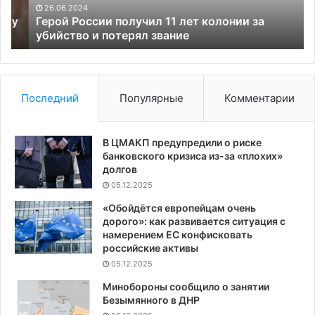
убийство
ав
26.06.2024
и
«У
у
Герой России получил 11 лет колонии за
потерял
убийство и потерял звание
о
звание
су
Последний
Популярные
Комментарии
В ЦМАКП предупредили о риске
банковского кризиса из-за «плохих»
долгов
05.12.2025
«Обойдётся европейцам очень
дорого»: как развивается ситуация с
намерением ЕС конфисковать
российские активы
05.12.2025
Минобороны сообщило о занятии
Безымянного в ДНР