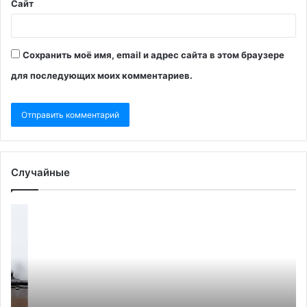
Сайт
Сохранить моё имя, email и адрес сайта в этом браузере
для последующих моих комментариев.
Случайные
Герой
Ка
России
по
получил
пр
11
Ф
лет
в
колонии
сп
за
с