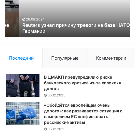
базе
со
НАТО
с
в
Ро
26.08.2024
Германии
уч
Reuters узнал причину тревоги на базе НАТО в
Германии
«Щ
Со
Последний
Популярные
Комментарии
В ЦМАКП предупредили о риске
банковского кризиса из-за «плохих»
долгов
05.12.2025
«Обойдётся европейцам очень
дорого»: как развивается ситуация с
намерением ЕС конфисковать
российские активы
05.12.2025