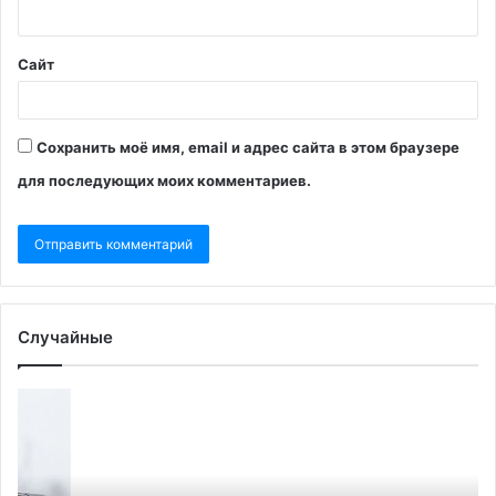
Сайт
Сохранить моё имя, email и адрес сайта в этом браузере
для последующих моих комментариев.
Случайные
Reuters
Ми
узнал
со
причину
о
тревоги
по
на
к