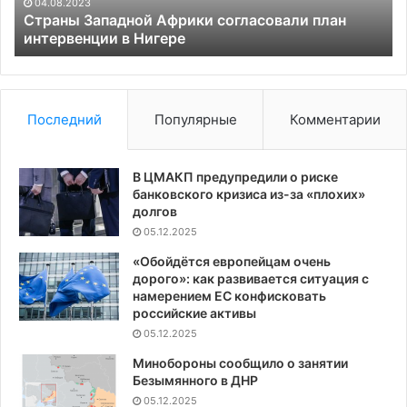
а
04.08.2023
уй
Страны Западной Африки согласовали план
интервенции в Нигере
от
от
за
ра
от
Последний
Популярные
Комментарии
с
Ро
В ЦМАКП предупредили о риске
банковского кризиса из-за «плохих»
долгов
05.12.2025
«Обойдётся европейцам очень
дорого»: как развивается ситуация с
намерением ЕС конфисковать
российские активы
05.12.2025
Минобороны сообщило о занятии
Безымянного в ДНР
05.12.2025