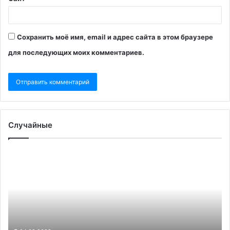
Сохранить моё имя, email и адрес сайта в этом браузере
для последующих моих комментариев.
Случайные
Страны
«Н
Западной
ин
Африки
мн
согласовали
др
план
ст
интервенции
ка
в
С
Нигере
пы