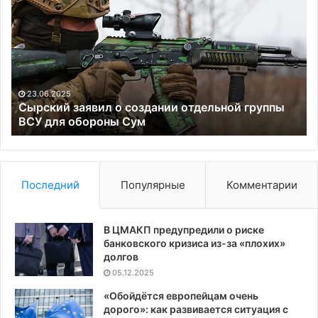
заявил
по
о
на
создании
пр
отдельной
в
группы
пя
ВСУ
шт
для
23.06.2025
обороны
Сырский заявил о создании отдельной группы
Сум
ВСУ для обороны Сум
Последний
Популярные
Комментарии
В ЦМАКП предупредили о риске
банковского кризиса из-за «плохих»
долгов
05.12.2025
«Обойдётся европейцам очень
дорого»: как развивается ситуация с