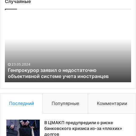
Случайные
Генпрокурор
Кр
заявил
на
о
из
недостаточно
ак
объективной
Ро
системе
гв
учета
в
иностранцев
гр
23.05.2024
эк
Генпрокурор заявил о недостаточно
объективной системе учета иностранцев
За
Последний
Популярные
Комментарии
В ЦМАКП предупредили о риске
банковского кризиса из-за «плохих»
долгов