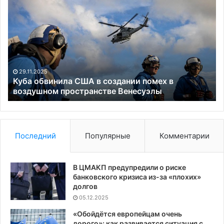
обвинила
от
США
Ер
в
зн
создании
дл
помех
Зе
в
и
воздушном
пе
29.11.2025
пространстве
по
Куба обвинила США в создании помех в
Венесуэлы
воздушном пространстве Венесуэлы
ми
пл
Последний
Популярные
Комментарии
В ЦМАКП предупредили о риске
банковского кризиса из-за «плохих»
долгов
05.12.2025
«Обойдётся европейцам очень
дорого»: как развивается ситуация с