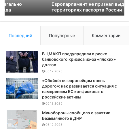
России
Европарламент не признал выданные на новых
территориях паспорта России
Последний
Популярные
Комментарии
В ЦМАКП предупредили о риске
банковского кризиса из-за «плохих»
долгов
05.12.2025
«Обойдётся европейцам очень
дорого»: как развивается ситуация с
намерением ЕС конфисковать
российские активы
05.12.2025
Минобороны сообщило о занятии
Безымянного в ДНР
05.12.2025