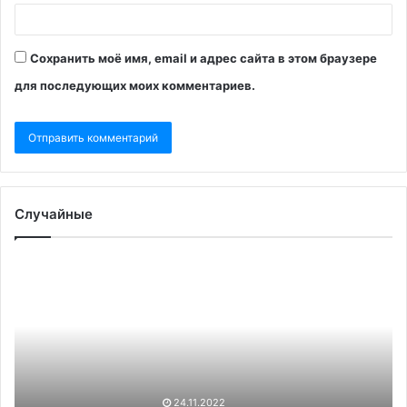
Сохранить моё имя, email и адрес сайта в этом браузере
для последующих моих комментариев.
Случайные
Европарламент
Ор
не
об
признал
по
выданные
Ро
на
не
новых
на
территориях
на
паспорта
Ев
24.11.2022