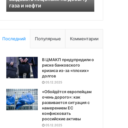
газа и нефти
покушении 
нефти
оружие
Последний
Популярные
Комментарии
В ЦМАКП предупредили о
риске банковского
кризиса из-за «плохих»
долгов
05.12.2025
«Обойдётся европейцам
очень дорого»: как
развивается ситуация с
намерением ЕС
конфисковать
российские активы
05.12.2025