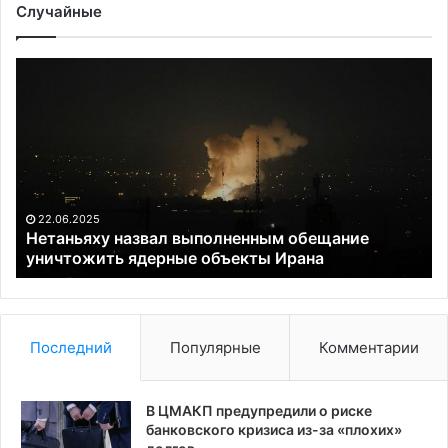
Случайные
Нетаньяху
Пр
назвал
Эр
выполненным
До
обещание
Тр
уничтожить
пр
ядерные
на
объекты
пе
Ирана
по
22.06.2025
Ук
ь
Нетаньяху назвал выполненным обещание
уничтожить ядерные объекты Ирана
в
Ту
ес
та
бу
Последний
Популярные
Комментарии
Пу
В ЦМАКП предупредили о риске
банковского кризиса из-за «плохих»