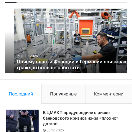
Почему
Ст
власти
Ба
Франции
пр
и
по
Германии
л
призывают
об
граждан
вд
больше
гр
20.07.2025
работать
с
Почему власти Франции и Германии призывают
граждан больше работать
Ро
Последний
Популярные
Комментарии
В ЦМАКП предупредили о риске
банковского кризиса из-за «плохих»
долгов
05.12.2025