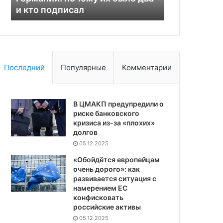
а
и кто подписал
инвестиция
и
Европу
кто
подписал
Последний
Популярные
Комментарии
В ЦМАКП предупредили о
риске банковского
кризиса из-за «плохих»
долгов
05.12.2025
«Обойдётся европейцам
очень дорого»: как
развивается ситуация с
намерением ЕС
конфисковать
российские активы
05.12.2025