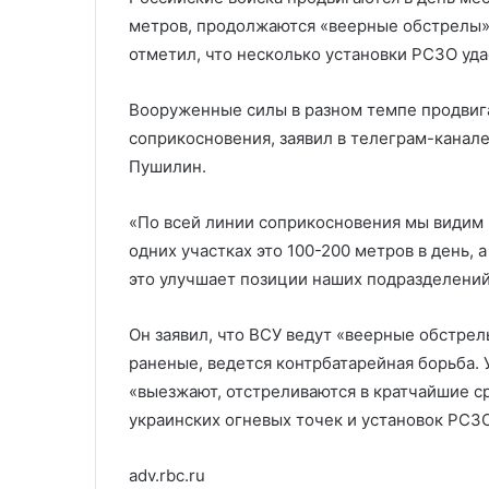
бирже
бирже
метров, продолжаются «веерные обстрелы» 
отметил, что несколько установки РСЗО уд
Вооруженные силы в разном темпе продвига
соприкосновения, заявил в телеграм-канал
Пушилин.
«По всей линии соприкосновения мы видим
одних участках это 100-200 метров в день, 
это улучшает позиции наших подразделений
Он заявил, что ВСУ ведут «веерные обстрел
раненые, ведется контрбатарейная борьба.
«выезжают, отстреливаются в кратчайшие с
украинских огневых точек и установок РСЗ
adv.rbc.ru