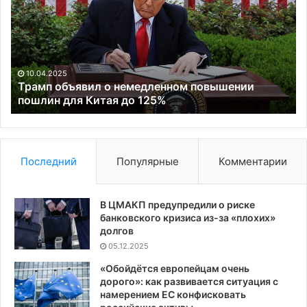
немедленном
по
повышении
ко
пошлин
в
для
С
Китая
из
10.04.2025
до
«а
Трамп объявил о немедленном повышении
125%
пошлин для Китая до 125%
ми
Последний
Популярные
Комментарии
В ЦМАКП предупредили о риске
банковского кризиса из-за «плохих»
долгов
05.12.2025
«Обойдётся европейцам очень
дорого»: как развивается ситуация с
намерением ЕС конфисковать