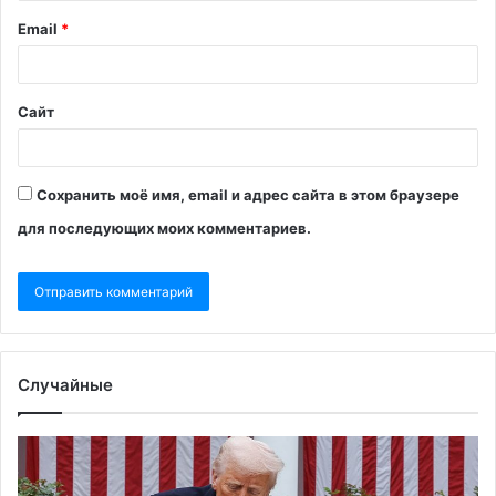
Email
*
Сайт
Сохранить моё имя, email и адрес сайта в этом браузере
для последующих моих комментариев.
Случайные
Трамп
Bl
объявил
оп
о
уг