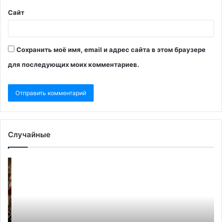
Сайт
Сохранить моё имя, email и адрес сайта в этом браузере
для последующих моих комментариев.
Случайные
Евросоюз
М
согласовал
пр
девятый
ин
пакет
эк
санкций
Ру
против
Ен