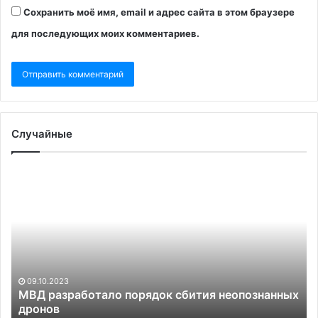
Сохранить моё имя, email и адрес сайта в этом браузере
для последующих моих комментариев.
Случайные
МВД
В
разработало
па
порядок
Гр
сбития
по
неопознанных
м
дронов
бе
из
за
09.10.2023
пр
МВД разработало порядок сбития неопознанных
дронов