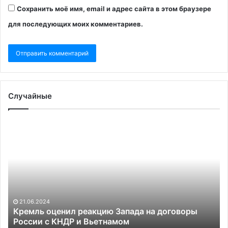
Сохранить моё имя, email и адрес сайта в этом браузере
для последующих моих комментариев.
Случайные
Кремль
На
оценил
Ук
реакцию
за
Запада
пе
на
со
договоры
с
России
Rh
с
це
21.06.2024
КНДР
Кремль оценил реакцию Запада на договоры
и
России с КНДР и Вьетнамом