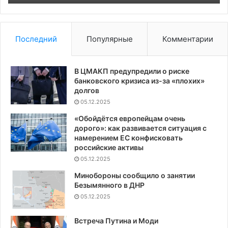
Вьетнамом
Последний
Популярные
Комментарии
В ЦМАКП предупредили о риске
банковского кризиса из-за «плохих»
долгов
05.12.2025
«Обойдётся европейцам очень
дорого»: как развивается ситуация с
намерением ЕС конфисковать
российские активы
05.12.2025
Минобороны сообщило о занятии
Безымянного в ДНР
05.12.2025
Встреча Путина и Моди