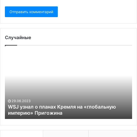
Случайные
WSJ
W
узнал
ра
о
о
планах
пр
Кремля
дв
на
ми
«глобальную
де
империю»
к
29.06.2023
Пригожина
эк
WSJ узнал о планах Кремля на «глобальную
империю» Пригожина
кр