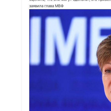
не забрал Киев
занятии Моско
Киев
заявила глава МВФ