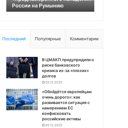
России на Румынию
победить Р
Последний
Популярные
Комментарии
В ЦМАКП предупредили о
риске банковского
кризиса из-за «плохих»
долгов
05.12.2025
«Обойдётся европейцам
очень дорого»: как
развивается ситуация с
намерением ЕС
конфисковать
российские активы
05.12.2025