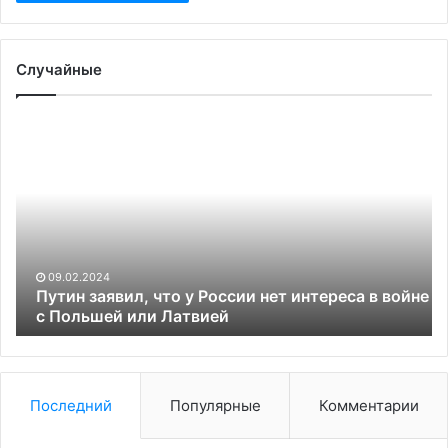
Случайные
Путин
A
заявил,
уз
что
о
у
пр
России
пе
нет
ми
интереса
кр
в
с
09.02.2024
войне
ко
Путин заявил, что у России нет интереса в войне
с
с Польшей или Латвией
ст
Польшей
в
или
Тр
Латвией
Последний
Популярные
Комментарии