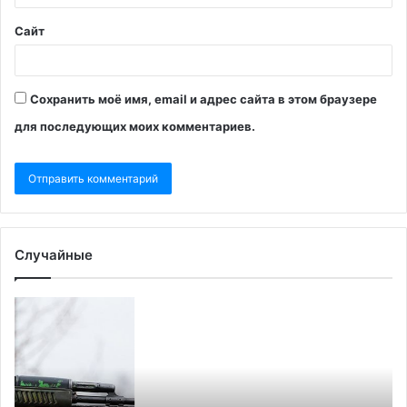
Сайт
Сохранить моё имя, email и адрес сайта в этом браузере
для последующих моих комментариев.
Случайные
Украина
В
анонсировала
Ш
«большой
и
обмен»
п
женщинами-
в
военнопленными
«