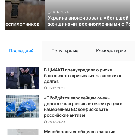
с
м
Россией
в
14.07.2024
Е
Украина анонсировала «большой обмен»
в
женщинами-военнопленными с Россией
Последний
Популярные
Комментарии
В ЦМАКП предупредили о риске
банковского кризиса из-за «плохих»
долгов
05.12.2025
«Обойдётся европейцам очень
дорого»: как развивается ситуация с
намерением ЕС конфисковать
российские активы
05.12.2025
Минобороны сообщило о занятии