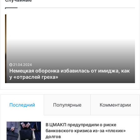
Немецкая
Re
оборонка
на
избавилась
ос
от
на
имиджа,
эк
как
зо
у
из
«отраслей
Ро
21.04.2024
греха»
Немецкая оборонка избавилась от имиджа, как
у «отраслей греха»
Последний
Популярные
Комментарии
В ЦМАКП предупредили о риске
банковского кризиса из-за «плохих»
долгов